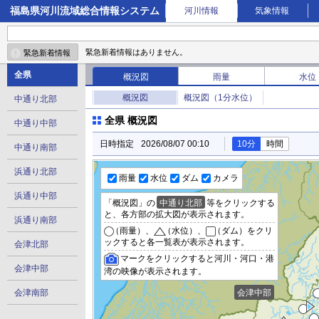
福島県河川流域総合情報システム
河川情報
気象情報
緊急新着情報はありません。
緊急新着情報
全県
概況図
雨量
水位
概況図
概況図（1分水位）
中通り北部
全県 概況図
中通り中部
10分
時間
日時指定
2026/08/07 00:10
中通り南部
浜通り北部
雨量
水位
ダム
カメラ
浜通り中部
「概況図」の
中通り北部
等をクリックする
と、各方部の拡大図が表示されます。
浜通り南部
（雨量）、
（水位）、
（ダム）をクリ
ックすると各一覧表が表示されます。
会津北部
マークをクリックすると河川・河口・港
会津中部
湾の映像が表示されます。
会津南部
会津中部